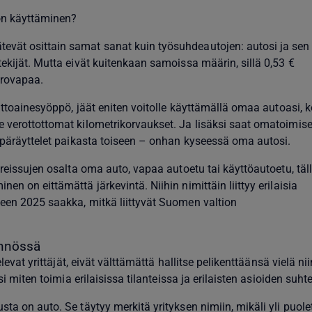
on käyttäminen?
vät osittain samat sanat kuin työsuhdeautojen: autosi ja sen
tekijät. Mutta eivät kuitenkaan samoissa määrin, sillä 0,53 €
erovapaa.
polttoainesyöppö, jäät eniten voitolle käyttämällä omaa autoasi, 
e verottottomat kilometrikorvaukset. Ja lisäksi saat omatoimise
a päräyttelet paikasta toiseen – onhan kyseessä oma autosi.
yöreissujen osalta oma auto, vapaa autoetu tai käyttöautoetu, täl
en on eittämättä järkevintä. Niihin nimittäin liittyy erilaisia
teen 2025 saakka, mitkä liittyvät Suomen valtion
ännössä
elevat yrittäjät, eivät välttämättä hallitse pelikenttäänsä vielä nii
isi miten toimia erilaisissa tilanteissa ja erilaisten asioiden suht
sta on auto. Se täytyy merkitä yrityksen nimiin, mikäli yli puole