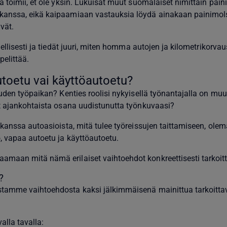
 toimii, et ole yksin. Lukuisat muut suomalaiset nimittäin pain
anssa, eikä kaipaamiaan vastauksia löydä ainakaan painimols
vät.
ellisesti ja tiedät juuri, miten homma autojen ja kilometrikorva
elittää.
toetu vai käyttöautoetu?
uden työpaikan? Kenties roolisi nykyisellä työnantajalla on muu
t ajankohtaista osana uudistunutta työnkuvaasi?
 kanssa autoasioista, mitä tulee työreissujen taittamiseen, ole
 vapaa autoetu ja käyttöautoetu.
maan mitä nämä erilaiset vaihtoehdot konkreettisesti tarkoitt
?
tamme vaihtoehdosta kaksi jälkimmäisenä mainittua tarkoitta
alla tavalla: