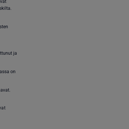
ivat
kilta.
usten
ttunut ja
massa on
avat.
vat