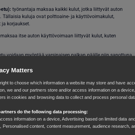
oetu):
työnantaja maksaa kaikki kulut, jotka liittyvät auton
Tällaisia kuluja ovat polttoaine- ja käyttövoimakulut,
 ja korjaukset.
 maksaa itse auton käyttövoimaan liittyvät kulut, kuten
etu voidaan myöntää varsinaisen palkan päälle niin sanottuna
htalaisen yleistä, että työsuhdeauto lasketaan osaksi palkkaa.
tekijän saama rahapalkka voi pienentyä esimerkiksi autoedun
acy Matters
ienennyksen suuruus voi riippua myös auton leasingkustannuks
al right to choose which information a website may store and have acc
tekijälle on siis se, millaisilla ehdoilla hän saa autoedun.
on, we and our partners store and/or access information on a device
vä tapa työsuhdeauton vastaanottamiseen on, että verotusarvo 
iers in cookies and browsing data to collect and process personal dat
käli se tulee kuitenkin osaksi palkkaa ja hyväksyt sen,
Verohall
utoedun arvon määrittämiseksi.
artners do the following data processing:
access information on a device, Advertising based on limited data and
o?
 Personalised content, content measurement, audience research, a
äisin vaihtoehto, on oman auton käyttö.