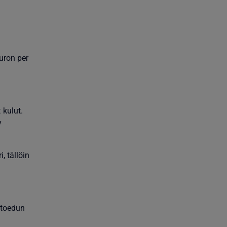
euron per
 kulut.
y
, tällöin
utoedun