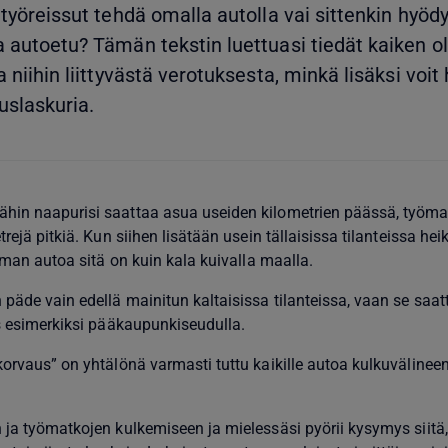
 työreissut tehdä omalla autolla vai sittenkin hyöd
 autoetu? Tämän tekstin luettuasi tiedät kaiken ol
 niihin liittyvästä verotuksesta, minkä lisäksi voi
uslaskuria.
ähin naapurisi saattaa asua useiden kilometrien päässä, työma
trejä pitkiä. Kun siihen lisätään usein tällaisissa tilanteissa hei
ilman autoa sitä on kuin kala kuivalla maalla.
 päde vain edellä mainitun kaltaisissa tilanteissa, vaan se saat
ös esimerkiksi pääkaupunkiseudulla.
korvaus” on yhtälönä varmasti tuttu kaikille autoa kulkuväline
 ja työmatkojen kulkemiseen ja mielessäsi pyörii kysymys siitä