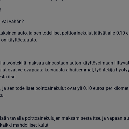
?
n vai vähän?
ksinen auto, ja sen todelliset polttoainekulut jäävät alle 0,10 
ta on käyttöetuauto.
a työntekijä maksaa ainoastaan auton käyttövoimaan liittyvät
kulut ovat verovapaata korvausta alhaisemmat, työntekijä hyöty
ta itse.
ja sen todelliset polttoainekulut ovat yli 0,10 euroa per kilometri
tu.
llään tavalla polttoainekulujen maksamisesta itse, ja vapaan a
aikki mahdolliset kulut.