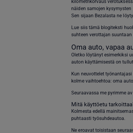
kilometrikorvaus verotuksessa
näiden samojen kysymysten k
Sen sijaan Bezalasta ne löyty
Lue siis tämä blogiteksti huol
suhteen verottajan suuntaan p
Oma auto, vapaa au
Oletko löytänyt esimerkiksi u
auton käyttämisestä on tullu
Kun neuvottelet työnantajasi
kolme vaihtoehtoa: oma auto,
Seuraavassa me pyrimme avaa
Mitä käyttöetu tarkoittaa
Kolmesta edellä mainitsemas
puhtaasti työsuhdeautoa.
Ne eroavat toisistaan seuraav