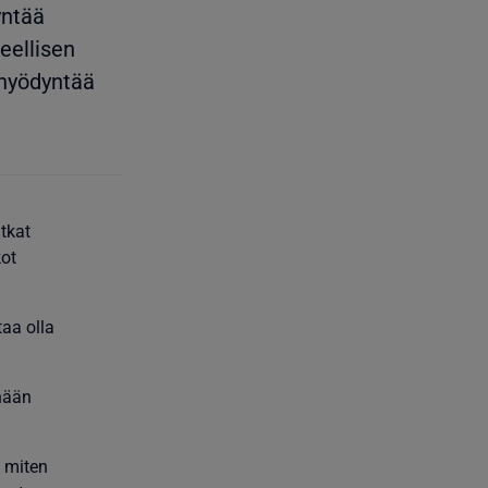
yntää
eellisen
t hyödyntää
tkat
kot
taa olla
enään
, miten