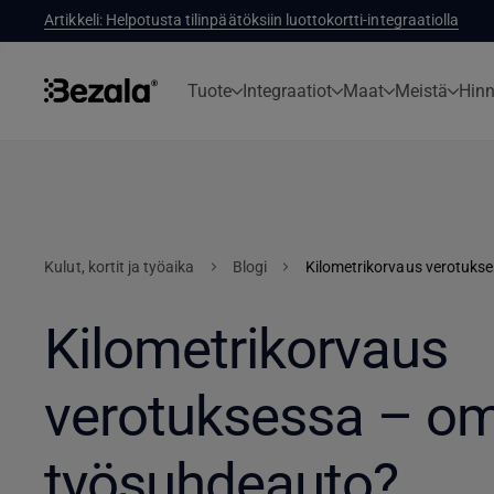
Artikkeli: Helpotusta tilinpäätöksiin luottokortti-integraatiolla
Tuote
Integraatiot
Maat
Meistä
Hinn
Kulut, kortit ja työaika
Blogi
Kilometrikorvaus
verotuksessa – om
työsuhdeauto?