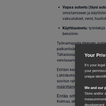
Vapaa autoetu (täysi aut
omistamiseen ja käyttöön. 
vakuutukset, verot, huollot
Käyttöautoetu:
työntekijä
bensiinin.
Työnantajasta riippuen, auto
palkanlisänä. On kuitenkin ko
Tällaisissa tilanteissa työn
Your Priv
verotusarvon verran, mutta p
It's your leg
Erittäin keskeinen seikka työn
your permissi
Lähtökohtaisesti ainoa järke
unique identif
sovitun rahapalkan päälle. Mi
määrittänyt laskentakaavat
a
We and our p
Store and/or 
Entäs sitten se oma aut
measurement,
Kolmas, eikä suinkaan se väh
development