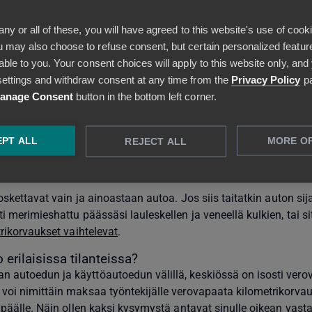
nulle verovapaata kilometrikorvausta, joka
vuonna 2024 on 0,57
any or all of these, you will have agreed to this website's use of cook
erottajan enimmäismäärä ja viime kädessä yritys itse päättää
 may also choose to refuse consent, but certain personalized feature
erottajan maksimi vai vähemmän.
able to you. Your consent choices will apply to this website only, and
 voi velvoittaa yrityksen maksamaan tietyn minimikorvauksen;
ettings and withdraw consent at any time from the
Privacy Policy
pa
kilometrikorvauslaskentalogiikkoja eri TES-tulkinnoilla.
anage Consent
button in the bottom left corner.
ään kaikki mahdolliset auton tai muun kulkuvälineen käyttöön li
n ennakkoon määrittämä summa, joka saattaa vaihdella vuositt
PT ALL
MORE O
REJECT ALL
etrikorvaus oli 0,53 € eli neljä senttiä vähemmän per kilometri
koskettavat vain ja ainoastaan autoa. Jos siis taitatkin auton si
i merimieshattu päässäsi lauleskellen ja veneellä kulkien, tai si
rikorvaukset vaihtelevat
.
erilaisissa tilanteissa?
 autoedun ja käyttöautoedun välillä, keskiössä on isosti ver
 voi nimittäin maksaa työntekijälle verovapaata kilometrikorvau
n päälle. Näin ollen kaksi kysymystä antavat sinulle oikean vast