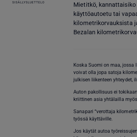
SISÄLLYSLUETTELO
Mietitkö, kannattaisiko
käyttöautoetu tai vapaa
kilometrikorvauksista ja
Bezalan kilometrikorva
Koska Suomi on maa, jossa l
voivat olla jopa satoja kilome
julkisen liikenteen yhteydet, 
Auton pakollisuus ei tokikaan
kriittinen asia yhtälailla my
Sanapari “verottaja kilometri
työssä käyttäville.
Jos käytät autoa työreissujen