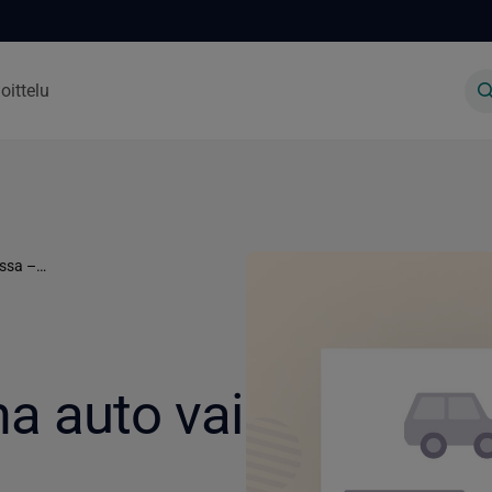
oittelu
Kilometrikorvaus verotuksessa – oma auto vai työsuhdeauto?
a auto vai