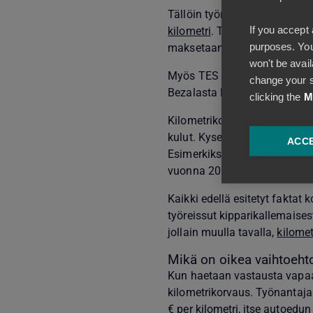
Tällöin työnantaja maksaa si
If you accept 
kilometri
. Toki kyseessä on v
purposes. You
maksetaanko työntekijälle v
won't be avail
Myös TES eli työehtosopimus
change your s
Bezalasta löytyy sattumoisin 
clicking the
M
Kilometrikorvaus pitää sisäll
kulut. Kyseessä on verottaja
ACCE
Esimerkiksi vuonna 2023 kilom
vuonna 2024.
Kaikki edellä esitetyt faktat 
työreissut kipparikallemaisest
jollain muulla tavalla,
kilomet
Mikä on oikea vaihtoehto 
Kun haetaan vastausta vapaan
kilometrikorvaus. Työnantaja
€ per kilometri, itse autoedu