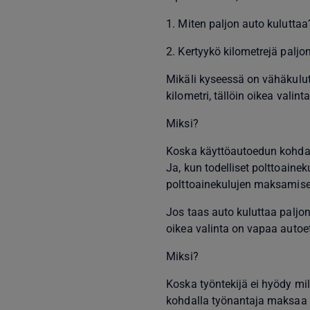
1. Miten paljon auto kuluttaa
2. Kertyykö kilometrejä paljo
Mikäli kyseessä on vähäkulutu
kilometri, tällöin oikea valin
Miksi?
Koska käyttöautoedun kohdall
Ja, kun todelliset polttoaine
polttoainekulujen maksamises
Jos taas auto kuluttaa paljon, 
oikea valinta on vapaa autoe
Miksi?
Koska työntekijä ei hyödy mi
kohdalla työnantaja maksaa k