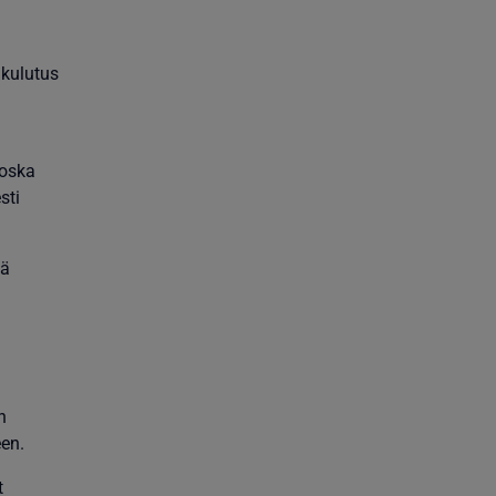
 kulutus
koska
sti
lä
n
een.
t