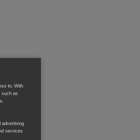
ista.
ess to. With
, such as
lisätään
a.
into on
 advertising
nd services