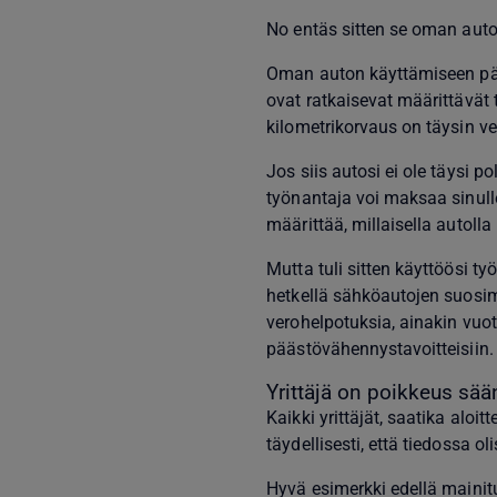
No entäs sitten se oman aut
Oman auton käyttämiseen päte
ovat ratkaisevat määrittävät 
kilometrikorvaus on täysin v
Jos siis autosi ei ole täysi 
työnantaja voi maksaa sinull
määrittää, millaisella autoll
Mutta tuli sitten käyttöösi t
hetkellä sähköautojen suosimin
verohelpotuksia, ainakin vuo
päästövähennystavoitteisiin.
Yrittäjä on poikkeus sä
Kaikki yrittäjät, saatika aloitt
täydellisesti, että tiedossa ol
Hyvä esimerkki edellä mainitu