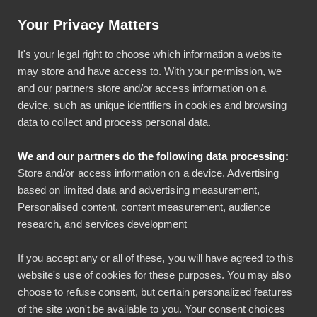
Artikkeli: Helpotusta tilinpäätöksiin luottokortti-integraatiolla
Your Privacy Matters
Käyttö & tuki
Kirjaudu
It's your legal right to choose which information a website
may store and have access to. With your permission, we
and our partners store and/or access information on a
device, such as unique identifiers in cookies and browsing
data to collect and process personal data.
We and our partners do the following data processing:
Mitä kuittikuvassa tulisi
Store and/or access information on a device, Advertising
based on limited data and advertising measurement,
näkyä?
Personalised content, content measurement, audience
research, and services development
Bezala
Taloushallinto
If you accept any or all of these, you will have agreed to this
10.11.2021
website's use of cookies for these purposes. You may also
5 min lukuaika
choose to refuse consent, but certain personalized features
of the site won't be available to you. Your consent choices